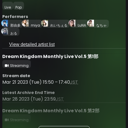
Live
Pop
Performers
那由多
miya
れいちぇる
LuNA
なちゃ
おる
View detailed artist list
Dream Kingdom Monthly Live Vol.5 第1部
Streaming
Stream date
Mar 21 2023 (Tue) 15:50 – 17:40
JST
Latest Archive End Time
Mar 28 2023 (Tue) 23:59
JST
Dream Kingdom Monthly Live Vol.5 第2部
Streaming