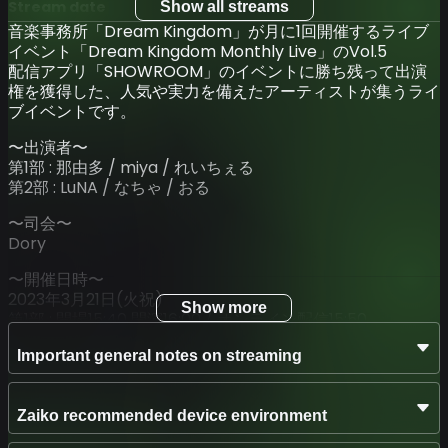
Stream date
Show all streams
Mar 21 2023 (Tue) 19:20 – 21:10
JST
音楽事務所「Dream Kingdom」が月に1回開催するライブ
イベント「Dream Kingdom Monthly Live」のVol.5
Latest Archive End Time
配信アプリ「SHOWROOM」のイベントに勝ち残って出演
Mar 28 2023 (Tue) 23:59
JST
権を獲得した、人気や実力を備えたアーティストが集うライ
ブイベントです。
〜出演者〜
第1部 : 那由多 / miya / れいちぇる
第2部 : LuNA / なちゃ / おる
〜司会〜
Dory
〜開催日時〜
2023年3月21日(火祝)
Show more
第1部 : 開場15:40 開演16:00 / オンライン配信15:50
第2部 : 開場19:10 開演19:30 / オンライン配信19:20
Important general notes on streaming
〜チケット種類〜
- 第1部 会場観覧チケット ¥3,000 (チケット ¥2,865 + 配信
料 ¥135)
Zaiko recommended device environment
- 第2部 会場観覧チケット ¥3,000 (チケット ¥2,865 + 配信