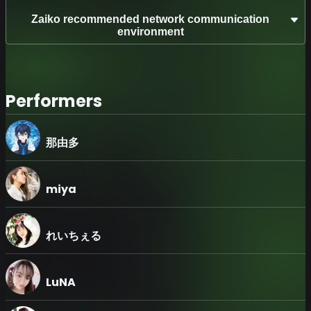
料 ¥135)
- 第1部 オンライン専用チケット ¥3,000 (チケット ¥2,865 +
Zaiko recommended network communication
配信料 ¥135)
environment
- 第2部 オンライン専用チケット ¥3,000 (チケット ¥2,865
+ 配信料 ¥135)
〜会場〜
Performers
CLUB CITT'A'TTIC
〒210-0023 神奈川県川崎市川崎区小川町5-7 クラブチッタ
2F
電話：044-244-8100 ( 19:00-2:00 )
那由多
Webサイト：http://clubcitta-attic.com/
※会場観覧チケットをお求めのお客様へ※
miya
【会場でのライブ閲覧について】
■会場入場時に1ドリンク（ドリンク代別）をご注文いただき
ます。ドリンク代は会場にてお支払いください。
■新型コロナウイルス感染症等の発生状況によっては、イベ
れいちぇる
ント開催の中止、出演者判断による出演取りやめ等の可能性
がございます。
■新型コロナウィルス対策のため、会場でのマスク着用をお
LuNA
願いします。
■当日37.1度以上の熱がある場合や咳やくしゃみが続く方、