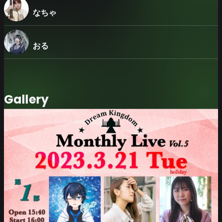
当日体調が優れない方は来場をお控えいただき、オンライン
なちゃ
配信にてお楽しみください。
※会場観覧チケットでもリアルタイムでの配信やアーカイブ
をご覧いただけます。
おる
【アンケートについて】
■会場観覧チケットの購入時、アンケートへのご回答が必要
となります。
〜アンケート内容〜
・応援している出演者の選択。
Gallery