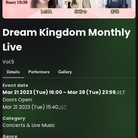
Dream Kingdom Monthly
Live
Vol.5
Details
Performers
Gallery
Event date
Mar 21 2023 (Tue) 16:00 – Mar 28 (Tue) 23:59
JST
Doors Open:
Mar 21 2023 (Tue) 15:40
JST
Category
Concerts & Live Music
Genre