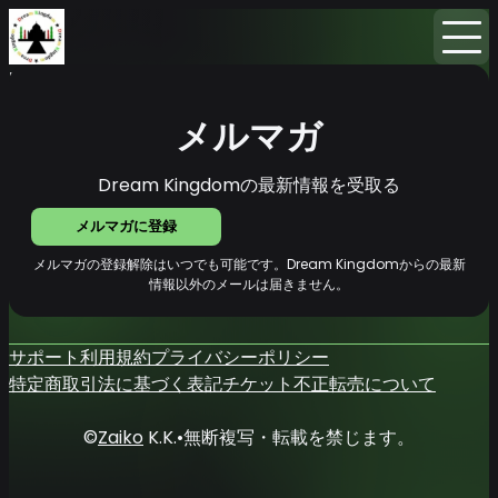
Home
ニュース
メルマガ
メルマガ
Dream Kingdomの最新情報を受取る
メルマガに登録
メルマガの登録解除はいつでも可能です。Dream Kingdomからの最新
情報以外のメールは届きません。
サポート
利用規約
プライバシーポリシー
特定商取引法に基づく表記
チケット不正転売について
©
Zaiko
K.K.
•
無断複写・転載を禁じます。